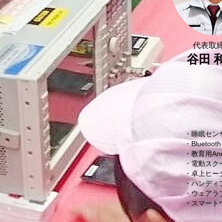
代表取
谷田 
・睡眠セン
​・Bluet
・教育用An
​・電動ス
​・卓上ヒ
​・ハンデ
​・ウェア
​・スマー