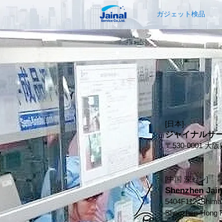
ガジェット検品
[日本]
ジャイナルサ
〒530-0001
[中国 深セン]
Shenzhen Jaina
5404F112, Shimao
Shenzhen-Hong K