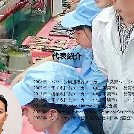
代表紹介
2004年：パソコン周辺機器メーカー 開発部ハード
2009年：電子系日系メーカー（中国 東莞市） 品
2011年：機械系日系メーカー（中国 東莞市） 品質
2012年：電子系日系メーカー（中国 深圳市） プ
2014年：Jainal Service Limitedを香港で創業
2020年：Shenzhen Jainal Quality Technical Se
2025年：ジャイナルサービス株式会社を日本で設立