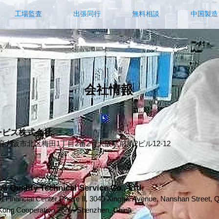
工場監査
出張同行
無料相談
中国製造
会社情報
ービス株式会社
 大阪府大阪市北区梅田1丁目2番2号大阪駅前第2ビル12-12
l Quality Technical Service Co., Ltd.
 Financial Center Phase II, 3040 Xinghai Avenue, Nanshan Street, Q
ong Cooperation Zone, Shenzhen, China