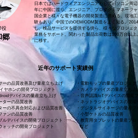
日本ではハードウェアエンジニアとしてパソコン周辺機
年に中国に渡り、エンジニア、プロダクトマネージャ
国企業と様々な電子機器の開発製造に携わる。現地工
験もあり、中国でのOEM/ODM製造をよく知る。20
締役
し、検品サービスを提供する傍ら、様々なプロジェク
業務をサポート。関わった製品出荷数は100万台以上。
和郷
に移す。
近年のサポート実績例
サーの品質改善及び量産立ち上げ
​​・電動モップの量産プロジェク
oothイヤホンの開発プロジェクト
・カメラデバイスの量産立ち上
droidデバイスの量産立ち上げ
・音声認識IoTデバイスの開発
クーターの品質改善
・ネットラジオデバイスの現場
ーターの不具合対応および品質改善
・デジタルサイネージの量産プ
ィファンの品質改善
・小型ケトルの品質改善
ラブルデバイスの開発プロジェクト
・教育用タブレットの量産プ
トウォッチの開発プロジェクト
など