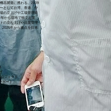
器開発に携わる。2009
ーとして台湾、香港、中
場の立上げや工場管理経
14年から現地で独立起業
トの立ち上げや品質管理
2025年から拠点を日本
ト
げ
プロジェクト
サポート
ロジェクト
ロジェクト