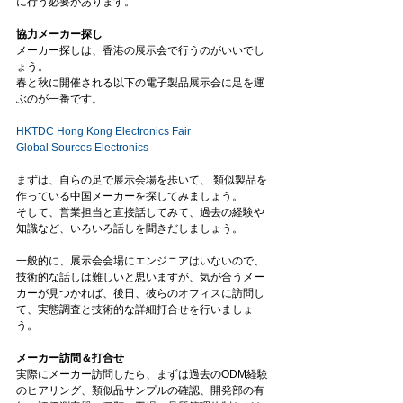
に行う必要があります。 
協力メーカー探し
メーカー探しは、香港の展示会で行うのがいいでし
ょう。 
春と秋に開催される以下の電子製品展示会に足を運
ぶのが一番です。 
HKTDC Hong Kong Electronics Fair
Global Sources Electronics
まずは、自らの足で展示会場を歩いて、 類似製品を
作っている中国メーカーを探してみましょう。 
そして、営業担当と直接話してみて、過去の経験や
知識など、いろいろ話しを聞きだしましょう。 
一般的に、展示会会場にエンジニアはいないので、
技術的な話しは難しいと思いますが、気が合うメー
カーが見つかれば、後日、彼らのオフィスに訪問し
て、実態調査と技術的な詳細打合せを行いましょ
う。 
メーカー訪問＆打合せ
実際にメーカー訪問したら、まずは過去のODM経験
のヒアリング、類似品サンプルの確認、開発部の有