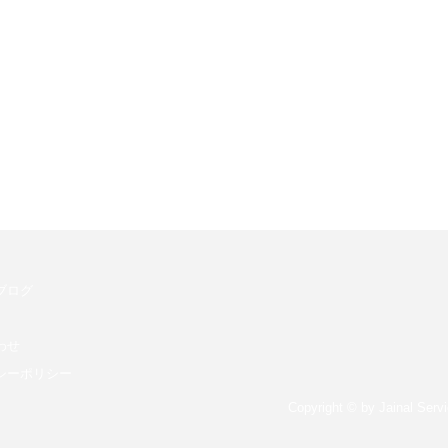
ブログ
わせ
うる
シーポリシー
貨物輸送中にパレット荷崩れ
Copyright © by Jainal Servi