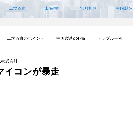
工場監査
出張同行
無料相談
中国製造
工場監査のポイント
中国製造の心得
トラブル事例
ス株式会社
中国事件簿
中国人との仕事術
設計委託の注意点
中国認
マイコンが暴走
量産立ち上げプロセス
中国検品
電子製品の中国輸入（OEM/