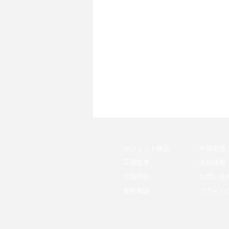
ガジェット検品
中国製造
工場監査
会社情報
出張同行
お問い合
無料相談
プライバ
取説や箱データを勝手に変更